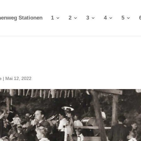
nenweg Stationen
1
2
3
4
5
e
|
Mai 12, 2022