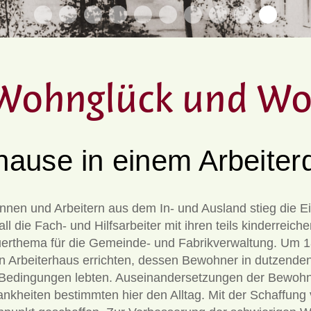
Wohnglück und W
hause in einem Arbeiterd
innen und Arbeitern aus dem In- und Ausland stieg di
ll die Fach- und Hilfsarbeiter mit ihren teils kinderreich
thema für die Gemeinde- und Fabrikverwaltung. Um 187
n Arbeiterhaus errichten, dessen Bewohner in dutzend
 Bedingungen lebten. Auseinander­setzungen der Bewohn
ankheiten bestimmten hier den Alltag. Mit der Schaffu