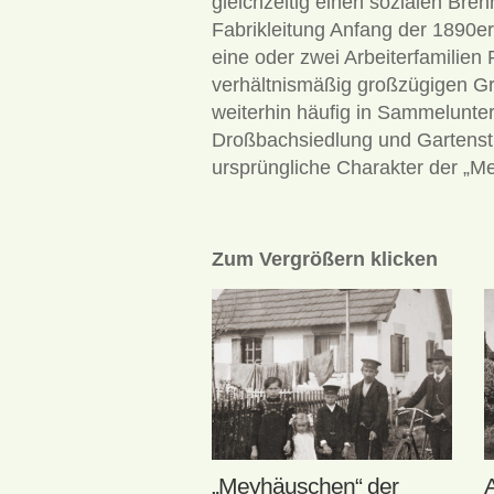
gleichzeitig einen sozialen Br
Fabrikleitung Anfang der 1890e
eine oder zwei Arbeiterfamilien
verhältnismäßig großzügigen Gr
weiterhin häufig in Sammelunte
Droßbachsiedlung und Gartenstr
ursprüngliche Charakter der „M
Zum Vergrößern klicken
„Meyhäuschen“ der