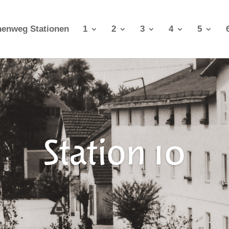
nenweg Stationen
1
2
3
4
5
Station 10