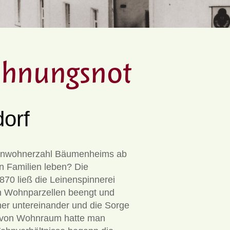
ohnungsnot
orf
e Einwohnerzahl Bäumenheims ab
en Familien leben? Die
0 ließ die Leinenspinnerei
en Wohnparzellen beengt und
er untereinander und die Sorge
ng von Wohnraum hatte man