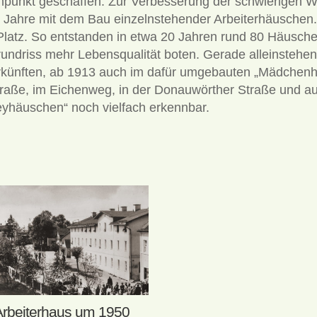
ennpunkt geschaffen. Zur Verbesserung der schwierigen 
r Jahre mit dem Bau einzelnstehender Arbeiterhäuschen
 Platz. So entstanden in etwa 20 Jahren rund 80 Häusche
undriss mehr Lebensqualität boten. Gerade alleinstehen
rkünften, ab 1913 auch im dafür umgebauten „Mädchenhe
aße, im Eichenweg, in der Donau­wörther Straße und auf
eyhäuschen“ noch vielfach erkennbar.
Arbeiterhaus um 1950