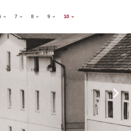
6
7
8
9
10