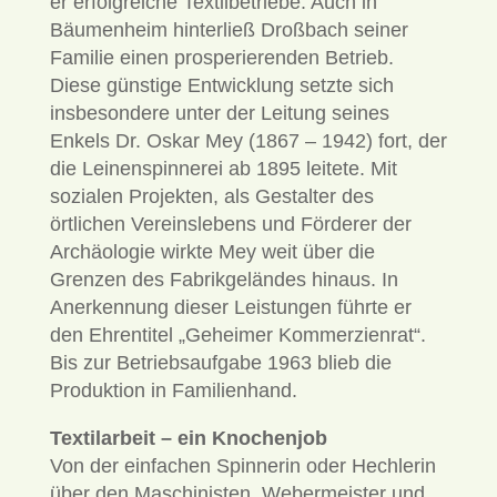
er erfolgreiche Textilbetriebe. Auch in
Bäumenheim hinterließ Droßbach seiner
Familie einen prosperierenden Betrieb.
Diese günstige Entwicklung setzte sich
insbesondere unter der Leitung seines
Enkels Dr. Oskar Mey (1867 – 1942) fort, der
die Leinenspinnerei ab 1895 leitete. Mit
sozialen Projekten, als Gestalter des
örtlichen Vereinslebens und Förderer der
Archäologie wirkte Mey weit über die
Grenzen des Fabrikgeländes hinaus. In
Anerkennung dieser Leistungen führte er
den Ehrentitel „Geheimer Kommerzienrat“.
Bis zur Betriebsaufgabe 1963 blieb die
Produktion in Familienhand.
Textilarbeit – ein Knochenjob
Von der einfachen Spinnerin oder Hechlerin
über den Maschinisten, Weber­­meister und